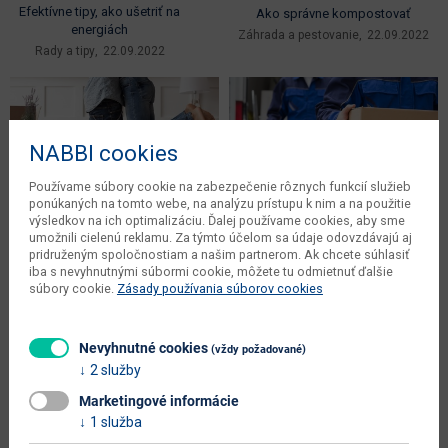
Efektívne tipy, ako ušetriť na
Ako správne kompostovať
energiách
Záhrada a pestovanie
22.09.2022
Rady a tipy
22.09.2022
NABBI cookies
Používame súbory cookie na zabezpečenie rôznych funkcií služieb
ponúkaných na tomto webe, na analýzu prístupu k nim a na použitie
výsledkov na ich optimalizáciu. Ďalej používame cookies, aby sme
umožnili cielenú reklamu. Za týmto účelom sa údaje odovzdávajú aj
pridruženým spoločnostiam a našim partnerom. Ak chcete súhlasiť
Ako zariadiť podnájom bez starosti
Sťahovanie a zariaďovanie nového
iba s nevyhnutnými súbormi cookie, môžete tu odmietnuť ďalšie
a vysokého rozpočtu
bývania
súbory cookie.
Zásady používania súborov cookies
Zariaďovanie interiéru a exteriéru
Zariaďovanie interiéru a exteriéru
26.08.2022
18.08.2022
Nevyhnutné cookies
(vždy požadované)
2 služby
Marketingové informácie
Naše tipy
1 služba