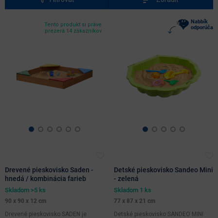
Hĺbka
Nabbík
Tento produkt si práve
odporúča
(cm)
prezerá 14 zákazníkov
farebné
prevedenie
hnedá
zelená
materiál
svetlosť
masív
farby
plast
Drevené pieskovisko Saden -
Detské pieskovisko Sandeo Mini
svetlé
hnedá / kombinácia farieb
- zelená
odtiene
Skladom >5 ks
Skladom 1 ks
90 x 90 x 12 cm
77 x 87 x 21 cm
Drevené pieskovisko SADEN je
Detské pieskovisko SANDEO MINI