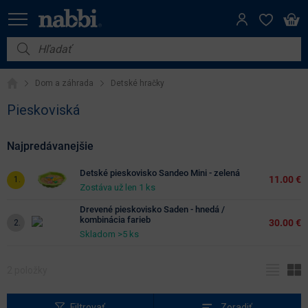
Filter
Cena
Nábytok
(€)
Dom a záhrada
Detské hračky
Vybavenie do domácnosti
Pieskoviská
Iba
Dom a záhrada
na
sklade
Najpredávanejšie
Akcie
Detské pieskovisko Sandeo Mini - zelená
11.00 €
Výpredaj
Zostáva už len 1 ks
Výška
(cm)
Drevené pieskovisko Saden - hnedá /
kombinácia farieb
30.00 €
Skladom >5 ks
Šírka
2
(cm)
Filtrovať
Zoradiť