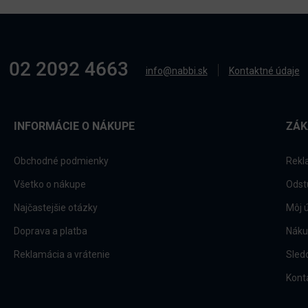
02 2092 4663
info@nabbi.sk
Kontaktné údaje
INFORMÁCIE O NÁKUPE
ZÁK
Obchodné podmienky
Rekl
Všetko o nákupe
Odst
Najčastejšie otázky
Môj 
Doprava a platba
Náku
Reklamácia a vrátenie
Sled
Kont