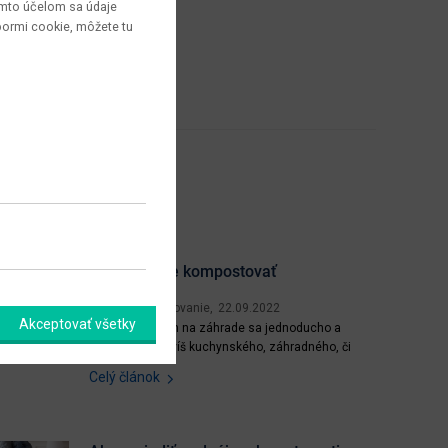
týmto účelom sa údaje
bormi cookie, môžete tu
Ako správne kompostovať
Záhrada a pestovanie
22.09.2022
Akceptovať všetky
Kompostovaním na záhrade sa jednoducho a
ekologicky zbavíš kuchynského, záhradného, či
iného bio odpadu, ušetríš peniaze a čas na ich
Celý článok
odvoz a získaš kvalitný kompost, ktorý prospeje
tvojej záhradke. Účelom kompostovania je odbúrať
biologické látky v odpade a previesť ich na
humusové látky prospešné...