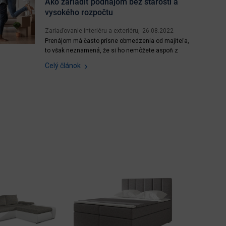
Ako zariadiť podnájom bez starosti a
vysokého rozpočtu
Zariaďovanie interiéru a exteriéru
26.08.2022
Prenájom má často prísne obmedzenia od majiteľa,
to však neznamená, že si ho nemôžete aspoň z
časti zariadiť po svojom. Prostredie, v ktorom žijete
Celý článok
veľmi ovplyvňuje to, ako sa cítite. Poďte sa
inšpirovať našimi nápadmi a trikmi. Obr. 1: Je vás
nový prenajatý byt zatiaľ prázdny? Žiaden problém,...