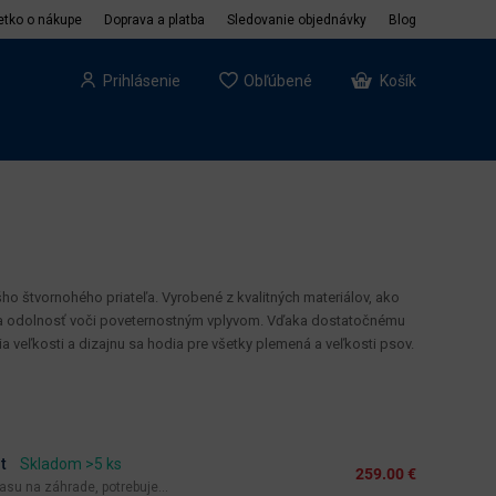
etko o nákupe
Doprava a platba
Sledovanie objednávky
Blog
Prihlásenie
Obľúbené
Košík
o štvornohého priateľa. Vyrobené z kvalitných materiálov, ako
ť a odolnosť voči poveternostným vplyvom. Vďaka dostatočnému
veľkosti a dizajnu sa hodia pre všetky plemená a veľkosti psov.
t
Skladom >5 ks
259.00 €
času na záhrade, potrebuje...