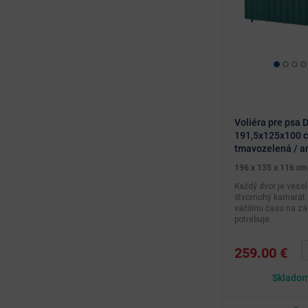
Kemping
Voliéra pre psa 
191,5x125x100 c
tmavozelená / an
196 x 135 x 116 cm
Každý dvor je vesel
štvornohý kamarát. 
väčšinu času na zá
potrebuje...
259.00 €
Skladom