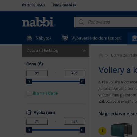
02 2092 4663
info@nabbi.sk
Nábytok
Vybavenie do domácnosti
Zobraziť katalóg
Dom a záhrada
Záhradný nábytok
Cena (€)
Voliery a 
Slnečníky a tienenie
Naše voliéry a koterc
Záhradné lehátka
sú pozinkovaná oceľ 
Iba na sklade
vnútornému priestoru 
Záhradné grily
Zabezpečte svojmu ps
Hojdačky
Výška (cm)
Najpredávanejšie
Hojdacie siete
Trampolíny