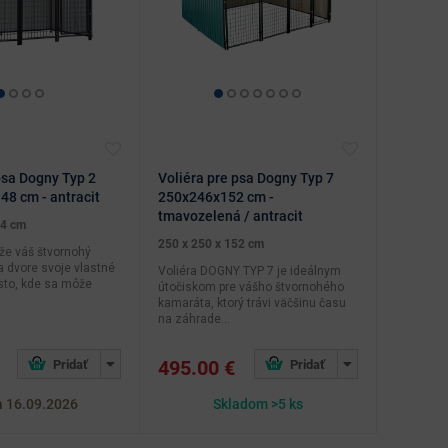
psa Dogny Typ 2
Voliéra pre psa Dogny Typ 7
8 cm - antracit
250x246x152 cm -
tmavozelená / antracit
64 cm
250 x 250 x 152 cm
 že váš štvornohý
 dvore svoje vlastné
Voliéra DOGNY TYP 7 je ideálnym
to, kde sa môže
útočiskom pre vášho štvornohého
kamaráta, ktorý trávi väčšinu času
na záhrade...
495.00 €
a 16.09.2026
Skladom >5 ks