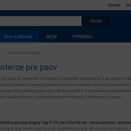
Kontakt
Vš
Dom a záhrada
AKCIE
VÝPREDAJ
Chovateľské potreby
koterce pre psov
e pre psov sú navrhnuté s ohľadom na pohodlie, bezpečnosť a spokojnosť vášh
a odolné pletivo, poskytujú našim kotercom a voliéram výnimočnú trvanlivos
sa psy môžu voľne pohybovať a cítiť sa pohodlne. S možnosťou prispôsobenia 
ovi ideálny domov s našimi prémiovými voliérami a kotercami pre psov.
Voliéra pre psa Dogny Typ 5 191,5x125x100 cm - tmavozelená / antraci
Každý dvor je veselší, keď ho stráži štvornohý kamarát. Ak váš psík trávi väčšinu 