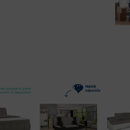
Nabbík
nto produkt si práve
odporúča
rezerá 12 zákazníkov