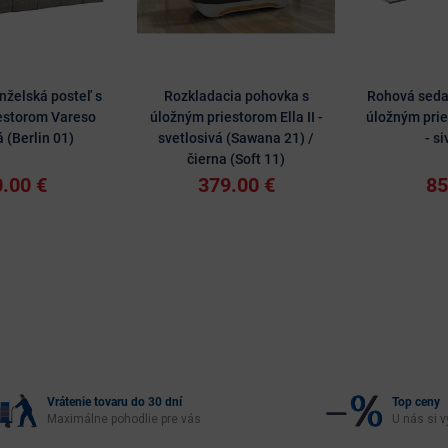
želská posteľ s
Rozkladacia pohovka s
Rohová seda
estorom Vareso
úložným priestorom Ella II -
úložným prie
á (Berlin 01)
svetlosivá (Sawana 21) /
- si
čierna (Soft 11)
.00 €
379.00 €
85
Vrátenie tovaru do 30 dní
Top ceny
Maximálne pohodlie pre vás
U nás si v