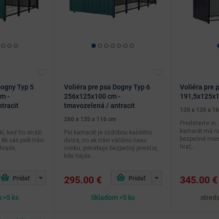
Dogny Typ 5
Voliéra pre psa Dogny Typ 6
Voliéra pre 
m -
256x125x100 cm -
191,5x125x14
tracit
tmavozelená / antracit
135 x 135 x 1
260 x 135 x 116 cm
Predstavte si,
kamarát má na
ší, keď ho stráži
Psí kamarát je ozdobou každého
bezpečné mies
Ak váš psík trávi
dvora, no ak trávi väčšinu času
hrať,...
hrade,
vonku, potrebuje bezpečný priestor,
kde nájde...
295.00 €
345.00 €
 >5 ks
Skladom >5 ks
stred