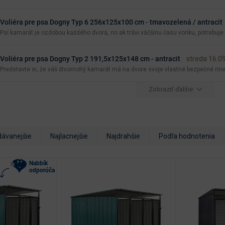
Voliéra pre psa Dogny Typ 6 256x125x100 cm - tmavozelená / antracit
Psí kamarát je ozdobou každého dvora, no ak trávi väčšinu času vonku, potrebuje b
Voliéra pre psa Dogny Typ 2 191,5x125x148 cm - antracit
streda 16.0
Predstavte si, že váš štvornohý kamarát má na dvore svoje vlastné bezpečné mies
Zobraziť ďalšie
dávanejšie
Najlacnejšie
Najdrahšie
Podľa hodnotenia
Nabbík
odporúča