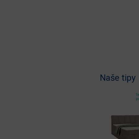
Naše tipy
Te
p