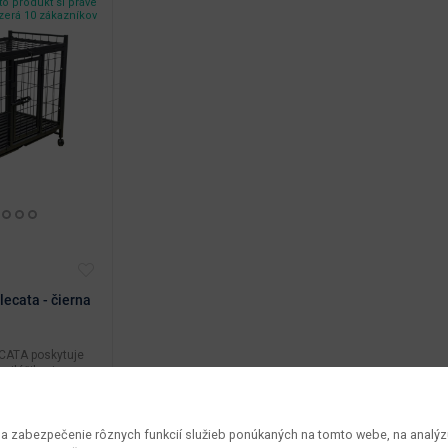
o produkt si práve
zerá 10 zákazníkov
lecata - čierna
ECATA poskytuje
iláčikovi
nné a komfortné
 zabezpečenie rôznych funkcií služieb ponúkaných na tomto webe, na analýzu