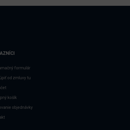
AZNÍCI
amačný formulár
úpiť od zmluvy tu
účet
pný košík
ovanie objednávky
akt