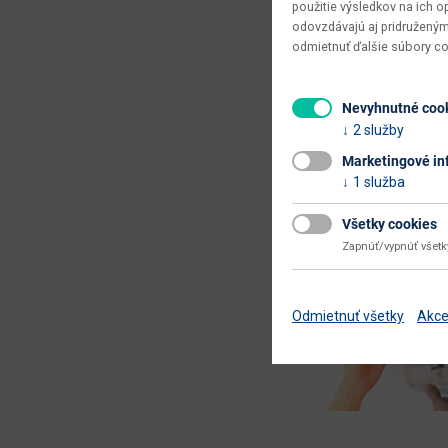
59.00 €
použitie výsledkov na ich 
odovzdávajú aj pridruženým
Skladom
odmietnuť ďalšie súbory c
Nevyhnutné coo
2 služby
Marketingové in
1 služba
Vyberáme 
Všetky cookies
Zapnúť/vypnúť všet
Odmietnuť všetky
Akce