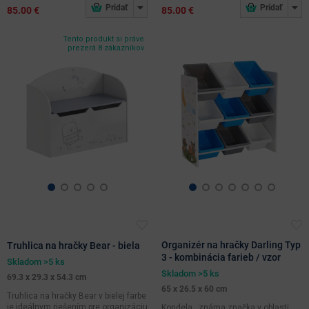
85.00 €
85.00 €
Tento produkt si práve
prezerá 8 zákazníkov
Organizér na hračky Darling Typ
Truhlica na hračky Bear - biela
3 - kombinácia farieb / vzor
Skladom >5 ks
Skladom >5 ks
69.3 x 29.3 x 54.3 cm
65 x 26.5 x 60 cm
Truhlica na hračky Bear v bielej farbe
je ideálnym riešením pre organizáciu
Kondela , známa značka v oblasti