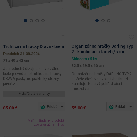
Organizér na hračky Darling Typ
Truhlica na hračky Drava - biela
2 - kombinácia farieb / vzor
pondelok 31.08.2026
Skladom >5 ks
73 x 40 x 42 cm
82.5 x 29.5 x 60 cm
Jednoduchý dizajn a univerzálne
biele prevedenie truhlice na hračky
Organizér na hračky DARLING TYP 2
DRAVA poskytne praktický úložný
si Vaše dieťa vo svojej izbe ihneď
priestor...
zamiluje. Na prvý pohľad očarí
množstvom...
+ ďaľšie 2 varianty
85.00 €
55.00 €
Veľmi žiadaný produkt
zostáva už len 1 ks