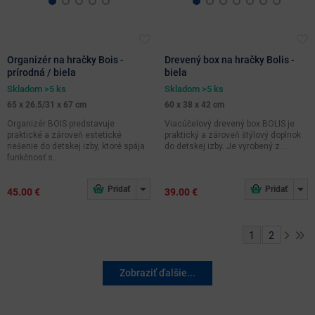
Organizér na hračky Bois -
Drevený box na hračky Bolis -
prírodná / biela
biela
Skladom >5 ks
Skladom >5 ks
65 x 26.5/31 x 67 cm
60 x 38 x 42 cm
Organizér BOIS predstavuje
Viacúčelový drevený box BOLIS je
praktické a zároveň estetické
praktický a zároveň štýlový doplnok
riešenie do detskej izby, ktoré spája
do detskej izby. Je vyrobený z...
funkčnosť s...
45.00 €
39.00 €
1
2
Zobraziť ďalšie...