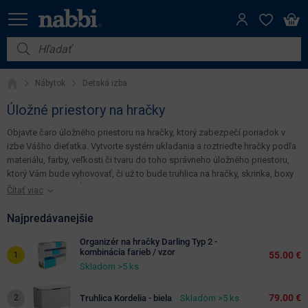
Filter
Cena
Nábytok
(€)
Nábytok
Detská izba
Vybavenie do domácnosti
Úložné priestory na hračky
Iba
Dom a záhrada
na
Objavte čaro úložného priestoru na hračky, ktorý zabezpečí poriadok v
sklade
izbe Vášho dieťatka. Vytvorte systém ukladania a roztrieďte hračky podľa
Akcie
materiálu, farby, veľkosti či tvaru do toho správneho úložného priestoru,
ktorý Vám bude vyhovovať, či už to bude truhlica na hračky, skrinka, boxy
Výpredaj
alebo organizéry. Úložné priestory na hračky neprinesú do Vášho domova
Čítať viac
Výška
len poriadok a čistotu, ale tiež štýl, jedinečnosť a originalitu, vďaka ich
(cm)
rozmanitosti a modernému dizajnu, ktorý sa skvele hodí k akémukoľvek
Najpredávanejšie
zariadeniu interiéru.
Organizér na hračky Darling Typ 2 -
kombinácia farieb / vzor
55.00 €
Šírka
Skladom >5 ks
(cm)
79.00 €
Truhlica Kordelia - biela
Skladom >5 ks