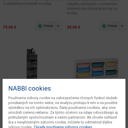
a uskladnenie hračiek vo vašej...
nábytku, prichádza s moderným
riešením pre úložné priestory na
hračky...
75.00 €
39.00 €
NABBI cookies
Používame súbory cookie na zabezpečenie rôznych funkcií služieb
ponúkaných na tomto webe, na analýzu prístupu k nim a na použitie
výsledkov na ich optimalizáciu. Ďalej používame cookies, aby sme
umožnili cielenú reklamu. Za týmto účelom sa údaje odovzdávajú aj
pridruženým spoločnostiam a našim partnerom. Ak chcete súhlasiť
iba s nevyhnutnými súbormi cookie, môžete tu odmietnuť ďalšie
Závesný organizér na dvere
Organizér s úložnými boxami
súbory cookie.
Zásady používania súborov cookies