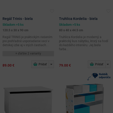
Regál Trinis - biela
Truhlica Kordelia - biela
Skladom >5 ks
Skladom >5 ks
120.5 x 30 x 90 cm
80 x 40 x 44.5 cm
Regál TRINIS je praktickým riešením
Truhlica Kordelia je moderný a
pre prehľadné usporiadanie vecí v
praktický kus nábytku, ktorý sa hodí
detskej izbe aj v iných častiach...
do každého interiéru. Jej biela
farba...
+ ďaľšie 2 varianty
89.00 €
79.00 €
Nabbík
odporúča