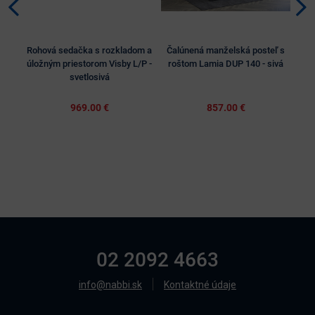
Rohová sedačka s rozkladom a
Čalúnená manželská posteľ s
Ča
úložným priestorom Visby L/P -
roštom Lamia DUP 140 - sivá
úlo
svetlosivá
969.00 €
857.00 €
02 2092 4663
info@nabbi.sk
Kontaktné údaje