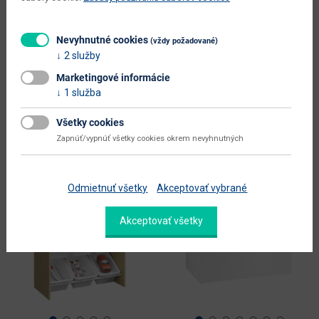
Madon - sivá
Trimal New - biela / kombinácia
farieb
Skladom >5 ks
Skladom >5 ks
38 x 17 x 146 cm
Nevyhnutné cookies
(vždy požadované)
120.5 x 30 x 55 cm
2 služby
Závesný organizér MADON je
vyrobený z kvalitnej látky v
Organizér TRIMAL NEW vyniká
Marketingové informácie
neutrálnej sivej farbe. Má rozmery
svojím jednoduchým a funkčným
(ŠxHxV): 38x17x146...
dizajnom, vďaka čomu sa skvele
1 služba
hodí do akejkoľvek...
Všetky cookies
23.00 €
89.00 €
Zapnúť/vypnúť všetky cookies okrem nevyhnutných
Odmietnuť všetky
Akceptovať vybrané
Akceptovať všetky