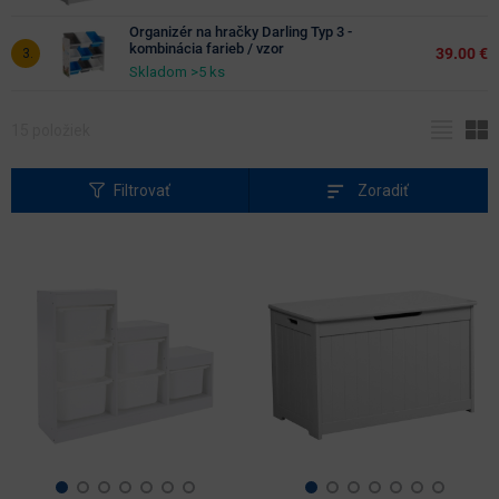
Organizér na hračky Darling Typ 3 -
Hĺbka
kombinácia farieb / vzor
39.00 €
(cm)
Skladom >5 ks
15
položiek
farebné
prevedenie
Filtrovať
Zoradiť
biela
dub
svetlosť
ďalšie
sivá
farby
farby
svetlé
odtiene
tmavé
odtiene